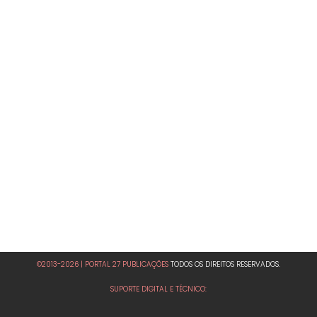
©2013-2026 | PORTAL 27 PUBLICAÇÕES
TODOS OS DIREITOS RESERVADOS.
SUPORTE DIGITAL E TÉCNICO: