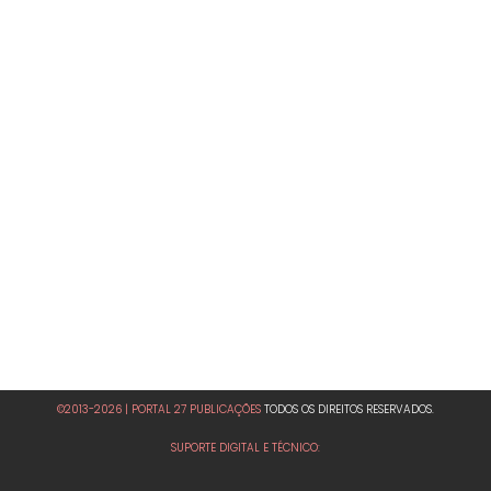
©2013-2026 | PORTAL 27 PUBLICAÇÕES
TODOS OS DIREITOS RESERVADOS.
SUPORTE DIGITAL E TÉCNICO: