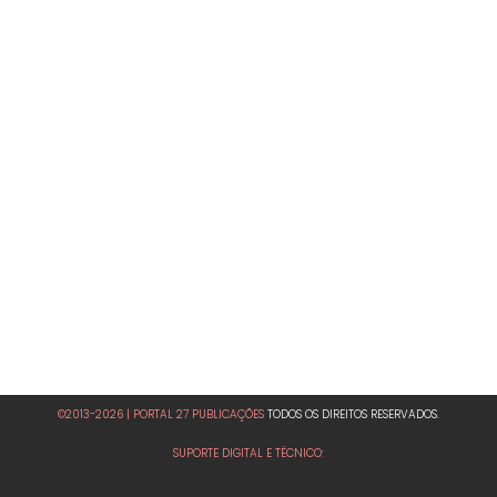
©2013-2026 | PORTAL 27 PUBLICAÇÕES
TODOS OS DIREITOS RESERVADOS.
SUPORTE DIGITAL E TÉCNICO: