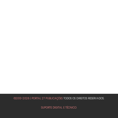
©2013-2026 | PORTAL 27 PUBLICAÇÕES
TODOS OS DIREITOS RESERVADOS.
SUPORTE DIGITAL E TÉCNICO: