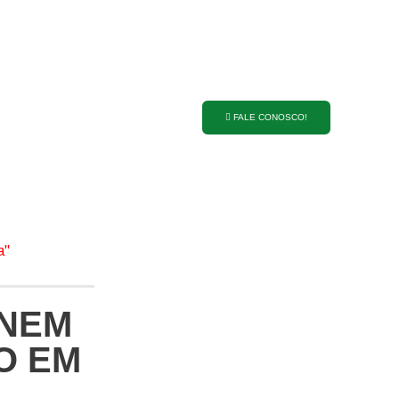
ANUNCIE NO
PORTAL 27
FALE CONOSCO!
a"
ÚNEM
O EM