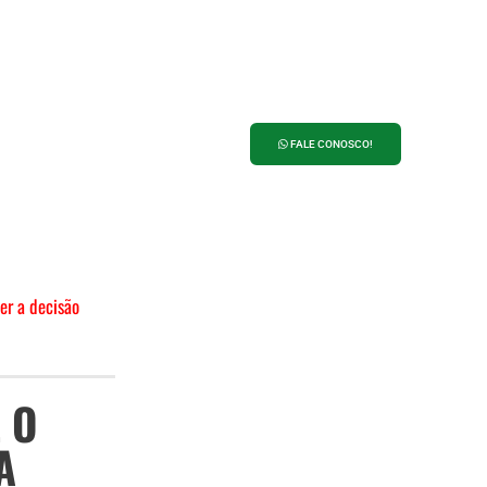
ANUNCIE NO
PORTAL 27
FALE CONOSCO!
er a decisão
 O
A