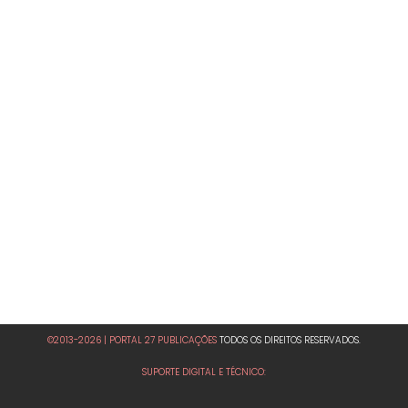
©2013-2026 | PORTAL 27 PUBLICAÇÕES
TODOS OS DIREITOS RESERVADOS.
SUPORTE DIGITAL E TÉCNICO: