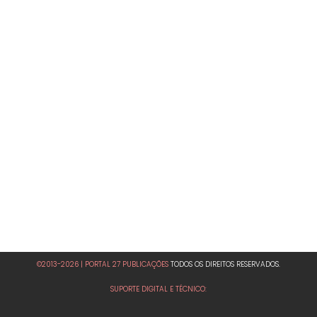
©2013-2026 | PORTAL 27 PUBLICAÇÕES
TODOS OS DIREITOS RESERVADOS.
SUPORTE DIGITAL E TÉCNICO: