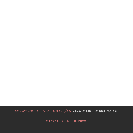
©2013-2026 | PORTAL 27 PUBLICAÇÕES
TODOS OS DIREITOS RESERVADOS.
SUPORTE DIGITAL E TÉCNICO: