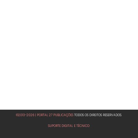
©2013-2026 | PORTAL 27 PUBLICAÇÕES
TODOS OS DIREITOS RESERVADOS.
SUPORTE DIGITAL E TÉCNICO: