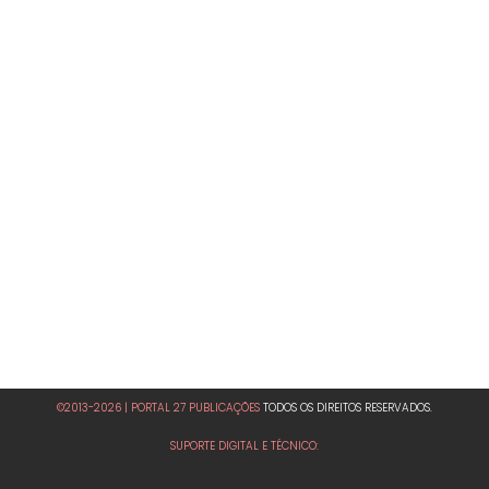
©2013-2026 | PORTAL 27 PUBLICAÇÕES
TODOS OS DIREITOS RESERVADOS.
SUPORTE DIGITAL E TÉCNICO: