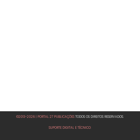
©2013-2026 | PORTAL 27 PUBLICAÇÕES
TODOS OS DIREITOS RESERVADOS.
SUPORTE DIGITAL E TÉCNICO: