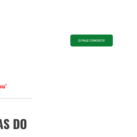
ANUNCIE NO
PORTAL 27
FALE CONOSCO!
ana"
M
AS DO