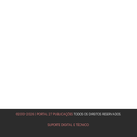
©2013-2026 | PORTAL 27 PUBLICAÇÕES
TODOS OS DIREITOS RESERVADOS.
SUPORTE DIGITAL E TÉCNICO: