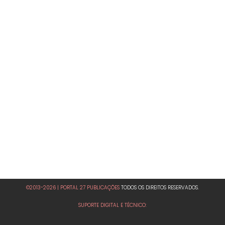
©2013-2026 | PORTAL 27 PUBLICAÇÕES
TODOS OS DIREITOS RESERVADOS.
SUPORTE DIGITAL E TÉCNICO: