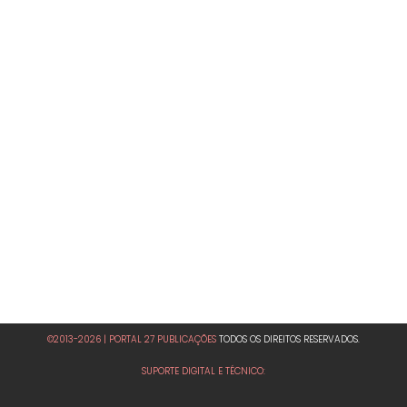
©2013-2026 | PORTAL 27 PUBLICAÇÕES
TODOS OS DIREITOS RESERVADOS.
SUPORTE DIGITAL E TÉCNICO: