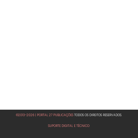
©2013-2026 | PORTAL 27 PUBLICAÇÕES
TODOS OS DIREITOS RESERVADOS.
SUPORTE DIGITAL E TÉCNICO: