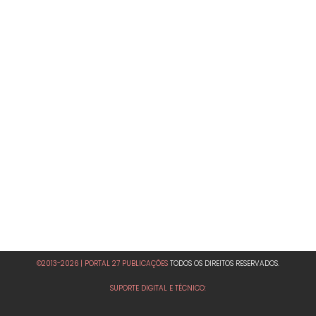
©2013-2026 | PORTAL 27 PUBLICAÇÕES
TODOS OS DIREITOS RESERVADOS.
SUPORTE DIGITAL E TÉCNICO: