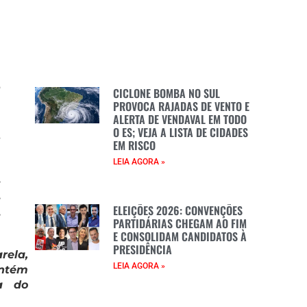
o
CICLONE BOMBA NO SUL
a
PROVOCA RAJADAS DE VENTO E
ALERTA DE VENDAVAL EM TODO
a
O ES; VEJA A LISTA DE CIDADES
s
EM RISCO
LEIA AGORA »
,
,
ELEIÇÕES 2026: CONVENÇÕES
,
PARTIDÁRIAS CHEGAM AO FIM
E CONSOLIDAM CANDIDATOS À
PRESIDÊNCIA
rela,
LEIA AGORA »
antém
sa do