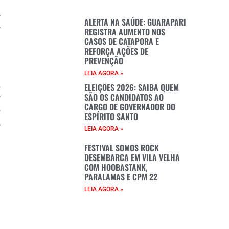
r
ALERTA NA SAÚDE: GUARAPARI
r
REGISTRA AUMENTO NOS
CASOS DE CATAPORA E
a
REFORÇA AÇÕES DE
a
PREVENÇÃO
LEIA AGORA »
s
ELEIÇÕES 2026: SAIBA QUEM
SÃO OS CANDIDATOS AO
r
CARGO DE GOVERNADOR DO
o
ESPÍRITO SANTO
,
LEIA AGORA »
e
FESTIVAL SOMOS ROCK
DESEMBARCA EM VILA VELHA
COM HOOBASTANK,
é
PARALAMAS E CPM 22
a
LEIA AGORA »
m
e
a