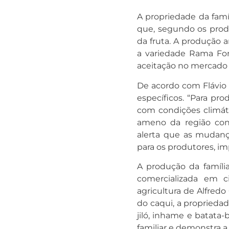
A propriedade da famíl
que, segundo os produ
da fruta. A produção 
a variedade Rama Fort
aceitação no mercado 
De acordo com Flávio
específicos. “Para pro
com condições climátic
ameno da região contr
alerta que as mudanç
para os produtores, i
A produção da famíli
comercializada em c
agricultura de Alfredo
do caqui, a propriedad
jiló, inhame e batata
familiar e demonstra a 