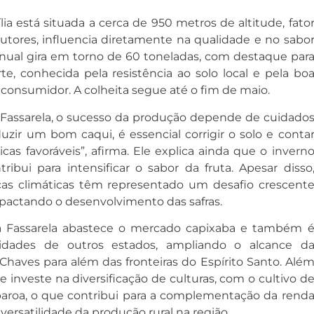
ia está situada a cerca de 950 metros de altitude, fato
tores, influencia diretamente na qualidade e no sabo
anual gira em torno de 60 toneladas, com destaque par
e, conhecida pela resistência ao solo local e pela bo
consumidor. A colheita segue até o fim de maio.
 Fassarela, o sucesso da produção depende de cuidado
duzir um bom caqui, é essencial corrigir o solo e conta
as favoráveis”, afirma. Ele explica ainda que o invern
ibui para intensificar o sabor da fruta. Apesar disso
as climáticas têm representado um desafio crescent
mpactando o desenvolvimento das safras.
a Fassarela abastece o mercado capixaba e também 
idades de outros estados, ampliando o alcance d
 Chaves para além das fronteiras do Espírito Santo. Alé
e investe na diversificação de culturas, com o cultivo d
-baroa, o que contribui para a complementação da rend
versatilidade da produção rural na região.