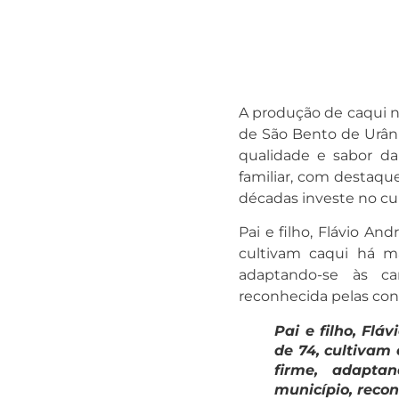
A produção de caqui n
de São Bento de Urâni
qualidade e sabor da 
familiar, com destaque
décadas investe no cul
Pai e filho, Flávio And
cultivam caqui há ma
adaptando-se às ca
reconhecida pelas cond
Pai e filho, Flá
de 74, cultivam
firme, adapta
município, recon