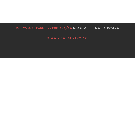
©2013-2026 | PORTAL 27 PUBLICAÇÕES
TODOS OS DIREITOS RESERVADOS.
SUPORTE DIGITAL E TÉCNICO: