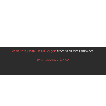
©2013-2026 | PORTAL 27 PUBLICAÇÕES
TODOS OS DIREITOS RESERVADOS.
SUPORTE DIGITAL E TÉCNICO: