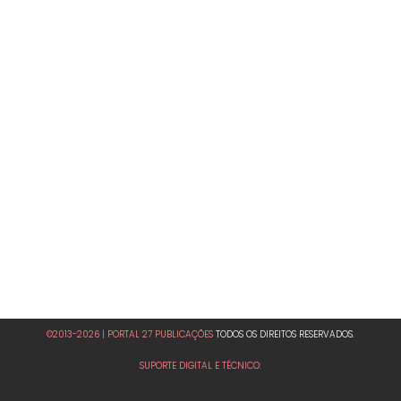
©2013-2026 | PORTAL 27 PUBLICAÇÕES
TODOS OS DIREITOS RESERVADOS.
SUPORTE DIGITAL E TÉCNICO: