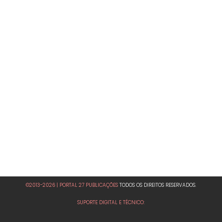
©2013-2026 | PORTAL 27 PUBLICAÇÕES
TODOS OS DIREITOS RESERVADOS.
SUPORTE DIGITAL E TÉCNICO: