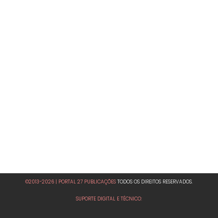
©2013-2026 | PORTAL 27 PUBLICAÇÕES
TODOS OS DIREITOS RESERVADOS.
SUPORTE DIGITAL E TÉCNICO: