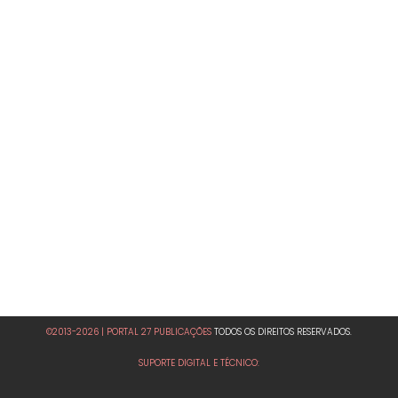
©2013-2026 | PORTAL 27 PUBLICAÇÕES
TODOS OS DIREITOS RESERVADOS.
SUPORTE DIGITAL E TÉCNICO: