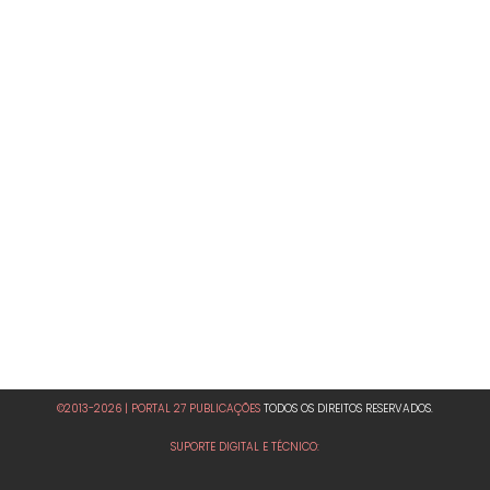
©2013-2026 | PORTAL 27 PUBLICAÇÕES
TODOS OS DIREITOS RESERVADOS.
SUPORTE DIGITAL E TÉCNICO: