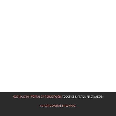
©2013-2026 | PORTAL 27 PUBLICAÇÕES
TODOS OS DIREITOS RESERVADOS.
SUPORTE DIGITAL E TÉCNICO: