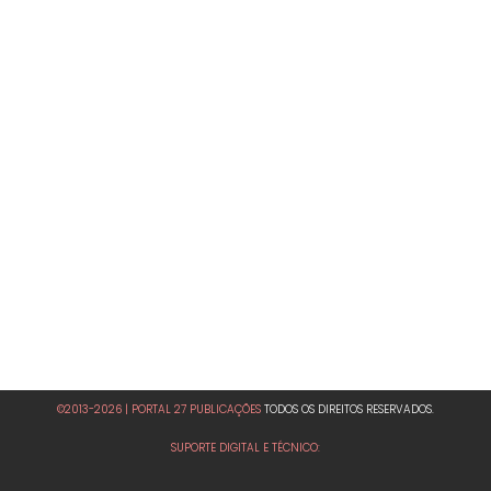
©2013-2026 | PORTAL 27 PUBLICAÇÕES
TODOS OS DIREITOS RESERVADOS.
SUPORTE DIGITAL E TÉCNICO: