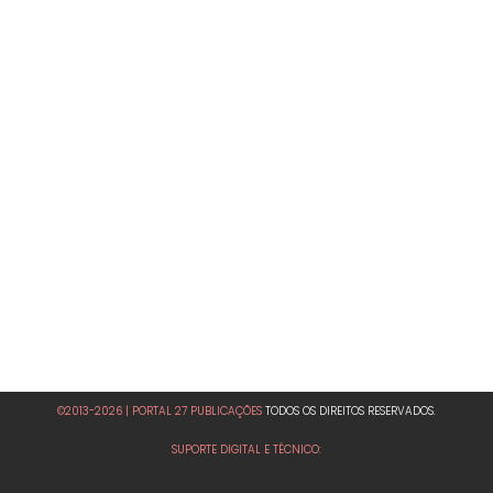
©2013-2026 | PORTAL 27 PUBLICAÇÕES
TODOS OS DIREITOS RESERVADOS.
SUPORTE DIGITAL E TÉCNICO: