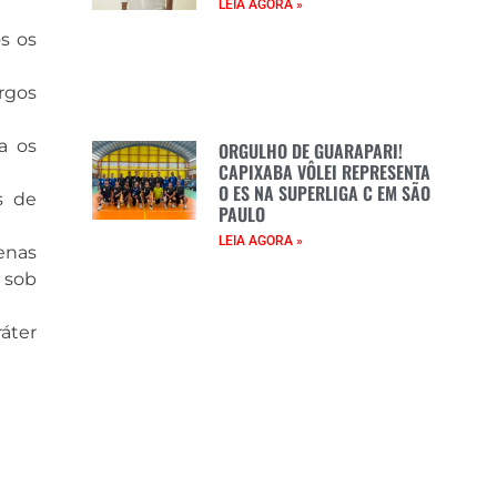
LEIA AGORA »
os os
argos
a os
ORGULHO DE GUARAPARI!
CAPIXABA VÔLEI REPRESENTA
O ES NA SUPERLIGA C EM SÃO
s de
PAULO
LEIA AGORA »
enas
 sob
áter