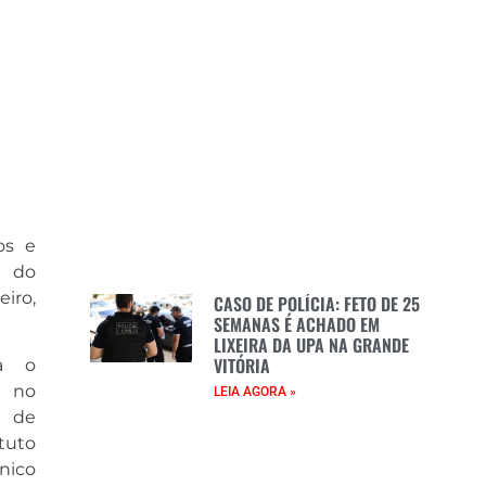
os e
l do
eiro,
CASO DE POLÍCIA: FETO DE 25
SEMANAS É ACHADO EM
LIXEIRA DA UPA NA GRANDE
VITÓRIA
a o
e no
LEIA AGORA »
2 de
ituto
nico