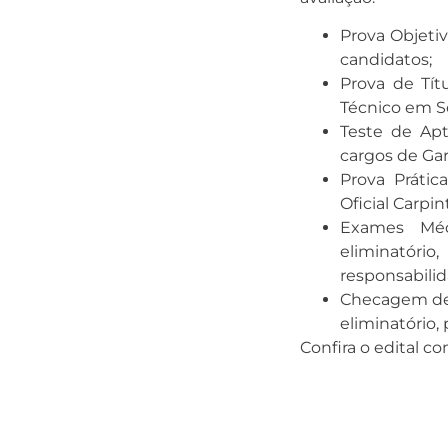
Prova Objetiv
candidatos;
Prova de Títu
Técnico em S
Teste de Apt
cargos de Gari
Prova Prátic
Oficial Carpin
Exames Méd
eliminatório
responsabili
Checagem de 
eliminatório,
Confira o edital c