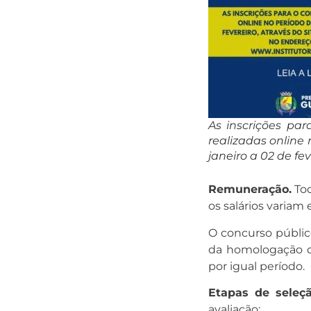
As inscrições par
realizadas online 
janeiro a 02 de fev
Remuneração.
Tod
os salários variam 
O concurso público
da homologação do
por igual período.
Etapas de seleç
avaliação: