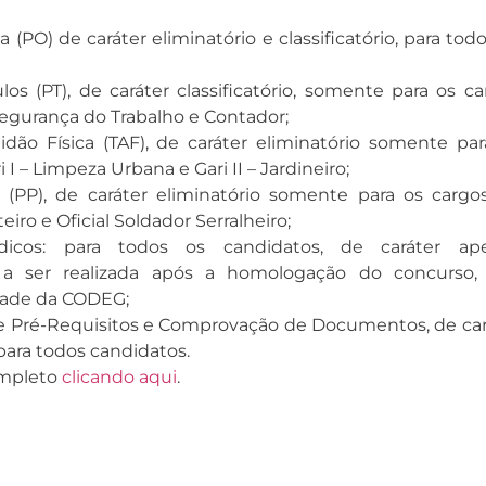
a (PO) de caráter eliminatório e classificatório, para tod
los (PT), de caráter classificatório, somente para os c
egurança do Trabalho e Contador;
idão Física (TAF), de caráter eliminatório somente par
 I – Limpeza Urbana e Gari II – Jardineiro;
a (PP), de caráter eliminatório somente para os cargo
teiro e Oficial Soldador Serralheiro;
icos: para todos os candidatos, de caráter ap
, a ser realizada
após a homologação do concurso,
dade da CODEG;
Pré-Requisitos e Comprovação de Documentos, de car
 para todos candidatos.
ompleto
clicando aqui
.