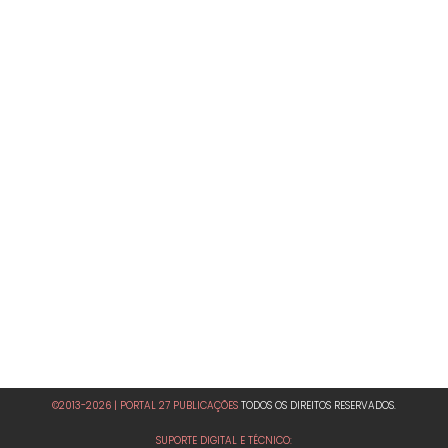
©2013-2026 | PORTAL 27 PUBLICAÇÕES
TODOS OS DIREITOS RESERVADOS.
SUPORTE DIGITAL E TÉCNICO: