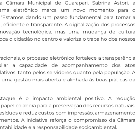
a Câmara Municipal de Guarapari, Sabrina Astori, 
stema eletrônico marca um novo momento para 
l. “Estamos dando um passo fundamental para tornar 
eficiente e transparente. A digitalização dos processo
novação tecnológica, mas uma mudança de cultur
oca o cidadão no centro e valoriza o trabalho dos nosso
ionais, o processo eletrônico fortalece a transparênci
mpliar a capacidade de acompanhamento dos ato
slativos, tanto pelos servidores quanto pela população. 
 uma gestão mais aberta e alinhada às boas práticas d
taque é o impacto ambiental positivo. A reduçã
e papel colabora para a preservação dos recursos naturais
 resíduos e reduz custos com impressão, armazenament
mentos. A iniciativa reforça o compromisso da Câmar
ntabilidade e a responsabilidade socioambiental.