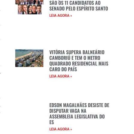
SÃO OS 11 CANDIDATOS AO
a
SENADO PELO ESPÍRITO SANTO
o
LEIA AGORA »
a
s
a
s
VITÓRIA SUPERA BALNEÁRIO
CAMBORIÚ E TEM O METRO
a
QUADRADO RESIDENCIAL MAIS
s
CARO DO PAÍS
A
LEIA AGORA »
a
o
EDSON MAGALHÃES DESISTE DE
,
DISPUTAR VAGA NA
o
ASSEMBLEIA LEGISLATIVA DO
a
ES
LEIA AGORA »