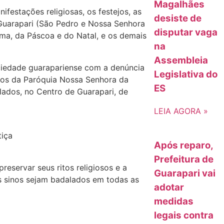
Magalhães
ifestações religiosas, os festejos, as
desiste de
 Guarapari (São Pedro e Nossa Senhora
disputar vaga
sma, da Páscoa e do Natal, e os demais
na
Assembleia
ciedade guarapariense com a denúncia
Legislativa do
sinos da Paróquia Nossa Senhora da
ES
ados, no Centro de Guarapari, de
LEIA AGORA »
tiça
Após reparo,
Prefeitura de
eservar seus ritos religiosos e a
Guarapari vai
os sinos sejam badalados em todas as
adotar
medidas
legais contra