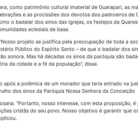
era, como patrimônio cultural imaterial de Guarapari, as man
celebrações e as procissões dos devotos dos padroeiros de
omo o badalar dos sinos das igrejas, os festejos da Quare
omunidades eclesiais de base.
Nosso projeto se justifica pela preocupação de toda a so
istério Público do Espírito Santo – de que o badalar dos 
ão sonora. Mas há décadas os sinos da paróquia são badal
ória da cidade e a fé da população”, disse.
o após a polêmica de um morador que teria entrado na jus
rulho dos sinos da Paróquia Nossa Senhora da Conceição
ana. “Portanto, nosso interesse, com esta proposição, é pr
ações cristãs do seu povo. Nosso objetivo é garantir que 
xplicou.