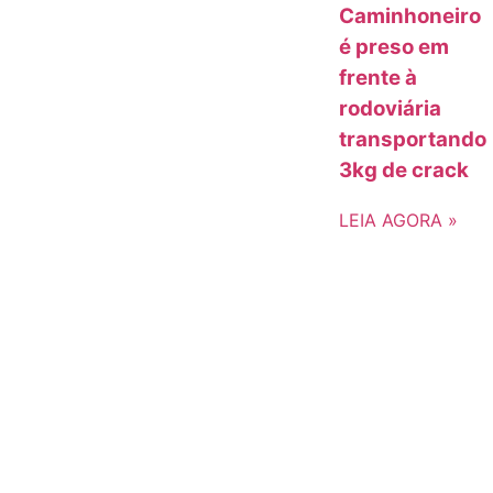
Caminhoneiro
é preso em
frente à
rodoviária
transportando
3kg de crack
LEIA AGORA »