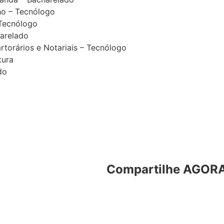
ho – Tecnólogo
 Tecnólogo
harelado
rtorários e Notariais – Tecnólogo
tura
do
Compartilhe AGORA