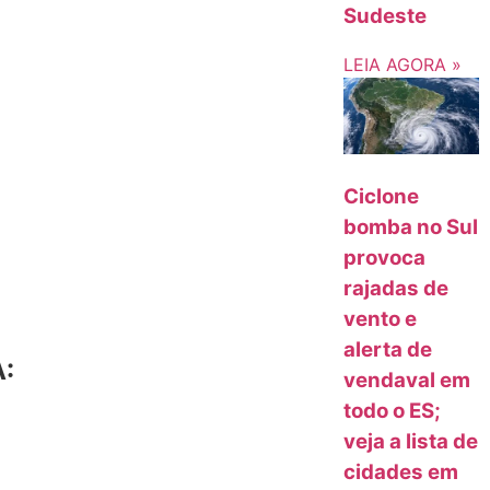
Sudeste
LEIA AGORA »
Ciclone
bomba no Sul
provoca
rajadas de
vento e
alerta de
:
vendaval em
todo o ES;
veja a lista de
cidades em