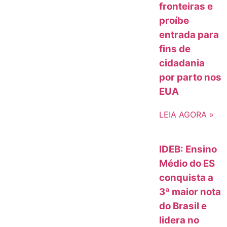
fronteiras e
proíbe
entrada para
fins de
cidadania
por parto nos
EUA
LEIA AGORA »
IDEB: Ensino
Médio do ES
conquista a
3ª maior nota
do Brasil e
lidera no