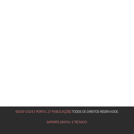
©2013-2026 | PORTAL 27 PUBLICAÇÕES
TODOS OS DIREITOS RESERVADOS.
SUPORTE DIGITAL E TÉCNICO: