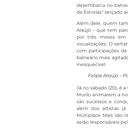
desembarca no balneá
de Estrelas” lançado ai
Além dele, quem tamb
Araújo – que tem par
por três meses em 
visualizações. O sert
com participações de 
balneário mais agitad
inesquecível.
Felipe Araújo – Po
Já no sábado (20), é a
Murilo animarem a noi
são sucessos e conqu
além dos artistas já
Multiplace Mais irão r
serão responsáveis pel