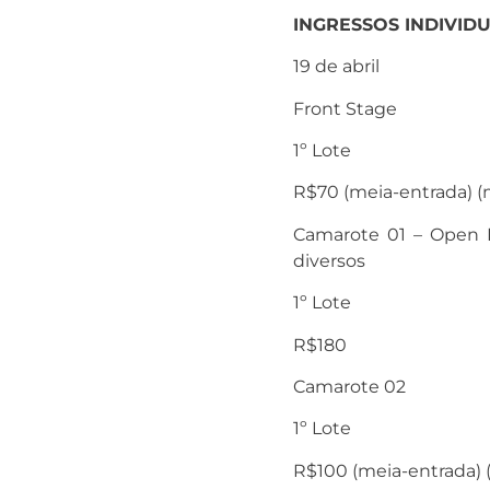
INGRESSOS INDIVIDU
19 de abril
Front Stage
1º Lote
R
$70
(meia-entrada) (m
Camarote 01 – Open Ba
diversos
1º Lote
R
$180
Camarote 02
1º Lote
R
$100
(meia-entrada) (