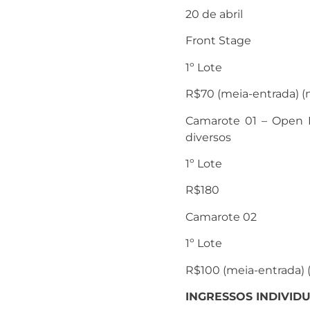
20 de abril
Front Stage
1º Lote
R
$70
(meia-entrada) (m
Camarote 01 – Open Ba
diversos
1º Lote
R
$180
Camarote 02
1º Lote
R
$100
(meia-entrada) (
INGRESSOS INDIVIDU