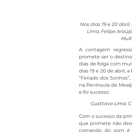
Nos dias 19 e 20 abri
Lima, Felipe Araú
Mult
A contagem regressi
promete ser o destino 
dias de folga com muit
dias 19 e 20 de abril,
“Feriado dos Sonhos”,
na Península de Meaíp
e foi sucesso.
Gusttavo Lima. C
Com o sucesso da prim
que promete não deix
comando do som é o