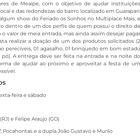
res de Meaípe, com o objetivo de ajudar instituiçõe
 local e das redondezas do bairro localizado em Guarapari
r algum show do Feriado os Sonhos no Multiplace Mais, 
o dentro de um dos perfis de quem possui o direito d
 o valor de meia entrada, mas ainda assim desejar paga
sta realizar a doação de um dos produtos solicitados (
ão perecíveis, 01 agasalho, 01 brinquedo em bom estad
 pó). A entrega deve ser feita na entrada e na noite d
orma de ajudar ao próximo e aproveitar a festa de u
ssível.
OS
sexta-feira e sábado
(RJ) e Felipe Araújo (GO)
67, Pocahontas e a dupla João Gustavo e Murilo