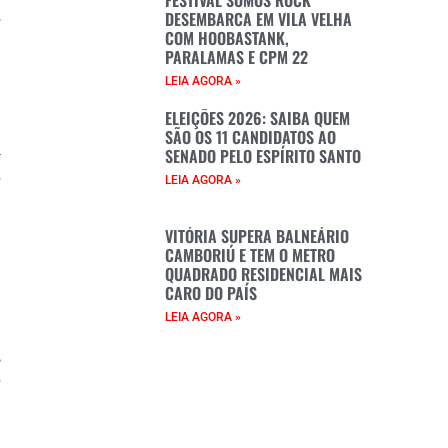
FESTIVAL SOMOS ROCK
DESEMBARCA EM VILA VELHA
o
COM HOOBASTANK,
PARALAMAS E CPM 22
e
LEIA AGORA »
u
ELEIÇÕES 2026: SAIBA QUEM
e
SÃO OS 11 CANDIDATOS AO
–
SENADO PELO ESPÍRITO SANTO
o
LEIA AGORA »
e
VITÓRIA SUPERA BALNEÁRIO
CAMBORIÚ E TEM O METRO
QUADRADO RESIDENCIAL MAIS
CARO DO PAÍS
e
LEIA AGORA »
e
,
o
e