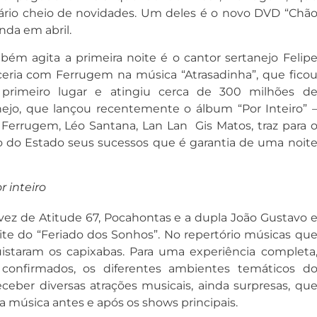
rio cheio de novidades. Um deles é o novo DVD “Chã
nda em abril.
ém agita a primeira noite é o cantor sertanejo Felip
ceria com Ferrugem na música “Atrasadinha”, que fico
primeiro lugar e atingiu cerca de 300 milhões d
anejo, que lançou recentemente o álbum “Por Inteiro” 
Ferrugem, Léo Santana, Lan Lan Gis Matos, traz para 
o do Estado seus sucessos que é garantia de uma noit
r inteiro
 vez de Atitude 67, Pocahontas e a dupla João Gustavo 
te do “Feriado dos Sonhos”. No repertório músicas qu
istaram os capixabas. Para uma experiência completa
 confirmados, os diferentes ambientes temáticos d
eceber diversas atrações musicais, ainda surpresas, qu
a música antes e após os shows principais.