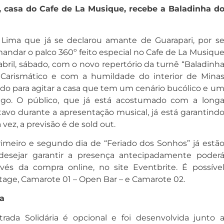
 casa do Cafe de La Musique, recebe a Baladinha d
 Lima que já se declarou amante de Guarapari, por s
mandar o palco 360º feito especial no Cafe de La Musiqu
bril, sábado, com o novo repertório da turnê “Baladinh
Carismático e com a humildade do interior de Mina
tudo para agitar a casa que tem um cenário bucólico e u
lego. O público, que já está acostumado com a long
vo durante a apresentação musical, já está garantind
vez, a previsão é de sold out.
rimeiro e segundo dia de “Feriado dos Sonhos” já estã
desejar garantir a presença antecipadamente poder
avés da compra online, no site Eventbrite. É possíve
Stage, Camarote 01 – Open Bar – e Camarote 02.
ia
ada Solidária é opcional e foi desenvolvida junto 