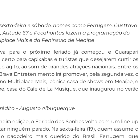
l, sexta-feira e sábado, nomes como Ferrugem, Gusttavo
jo, Atitude 67 e Pocahontas fazem a programação do
iplace Mais e da Península de Meaípe
va para o próximo feriado já começou e Guarapar
certo para capixabas e turistas que desejarem curtir o
o agito, ao som de grandes atrações nacionais. Entre o
 a Brava Entretenimento irá promover, pela segunda vez, 
 no Multiplace Mais, icônica casa de shows em Meaípe, 
e, casa do Cafe de La Musique, que inaugurou no verã
rédito – Augusto Albuquerque
eira edição, o Feriado dos Sonhos volta com um line u
ar ninguém parado. Na sexta-feira (19), quem assume 
 pagodeiro mais querido do Brasil, Ferrugem, qu