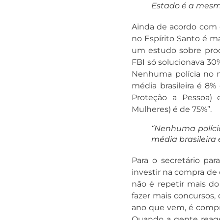
Estado é a mesma
Ainda de acordo com o
no Espírito Santo é m
um estudo sobre prod
FBI só solucionava 30
Nenhuma polícia no 
média brasileira é 8
Proteção a Pessoa)
Mulheres) é de 75%”.
“Nenhuma políci
média brasileira 
Para o secretário pa
investir na compra de
não é repetir mais 
fazer mais concursos,
ano que vem, é comprar
Quando a gente reage