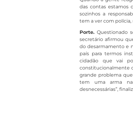
das contas estamos 
sozinhos a responsabi
tem a ver com polícia, 
Porte.
Questionado so
secretário afirmou que
do desarmamento e ma
país para termos in
cidadão que vai p
constitucionalmente o
grande problema que 
tem uma arma na m
desnecessárias”, finali