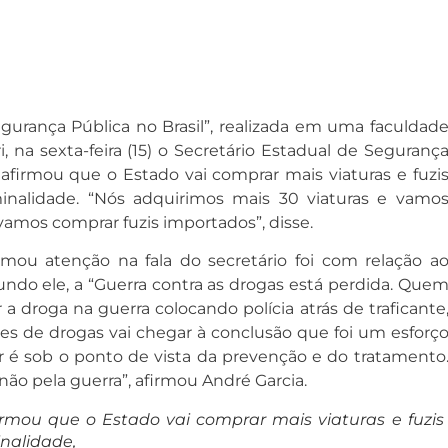
egurança Pública no Brasil”, realizada em uma faculdad
i, na sexta-feira (15) o Secretário Estadual de Seguranç
 afirmou que o Estado vai comprar mais viaturas e fuzi
inalidade. “Nós adquirimos mais 30 viaturas e vamo
vamos comprar fuzis importados”, disse.
ou atenção na fala do secretário foi com relação a
undo ele, a “Guerra contra as drogas está perdida. Que
 a droga na guerra colocando polícia atrás de traficante
s de drogas vai chegar à conclusão que foi um esforç
ar é sob o ponto de vista da prevenção e do tratamento
 não pela guerra”, afirmou André Garcia.
irmou que o Estado vai comprar mais viaturas e fuzis
nalidade,