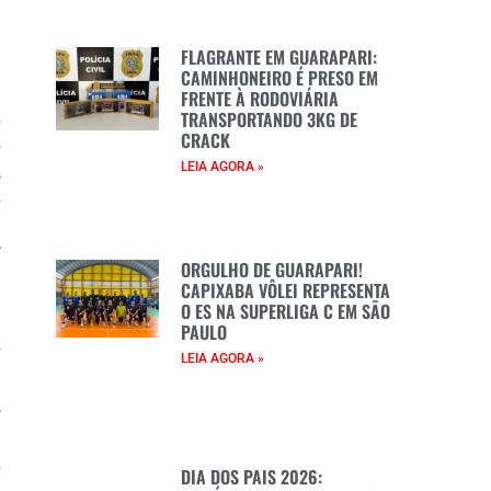
e
FLAGRANTE EM GUARAPARI:
a
CAMINHONEIRO É PRESO EM
a
FRENTE À RODOVIÁRIA
TRANSPORTANDO 3KG DE
s
CRACK
o
LEIA AGORA »
,
s
é
r
ORGULHO DE GUARAPARI!
CAPIXABA VÔLEI REPRESENTA
O ES NA SUPERLIGA C EM SÃO
a
PAULO
s
LEIA AGORA »
r
e
o
DIA DOS PAIS 2026: