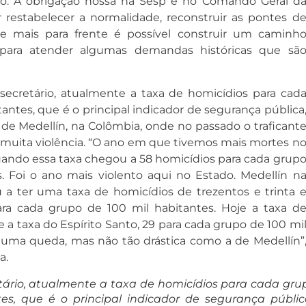
vo. A obrigação nossa na Sesp e no Comando Geral d
ar restabelecer a normalidade, reconstruir as pontes d
e mais para frente é possível construir um caminh
, para atender algumas demandas históricas que sã
ecretário, atualmente a taxa de homicídios para cad
antes, que é o principal indicador de segurança pública
e Medellín, na Colômbia, onde no passado o traficant
muita violência. “O ano em que tivemos mais mortes n
ando essa taxa chegou a 58 homicídios para cada grup
. Foi o ano mais violento aqui no Estado. Medellín n
a ter uma taxa de homicídios de trezentos e trinta 
ra cada grupo de 100 mil habitantes. Hoje a taxa d
a taxa do Espírito Santo, 29 para cada grupo de 100 mi
u uma queda, mas não tão drástica como a de Medellín”
a.
ário, atualmente a taxa de homicídios para cada gru
es, que é o principal indicador de segurança públic