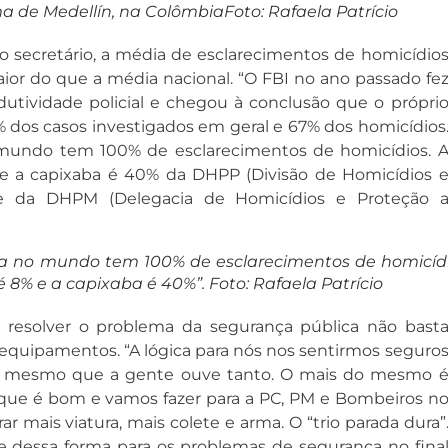
 de Medellín, na ColômbiaFoto: Rafaela Patrício
 secretário, a média de esclarecimentos de homicídio
aior do que a média nacional. “O FBI no ano passado fe
utividade policial e chegou à conclusão que o própri
% dos casos investigados em geral e 67% dos homicídios
mundo tem 100% de esclarecimentos de homicídios. 
% e a capixaba é 40% da DHPP (Divisão de Homicídios 
 e da DHPM (Delegacia de Homicídios e Proteção 
a no mundo tem 100% de esclarecimentos de homicídi
é 8% e a capixaba é 40%”. Foto: Rafaela Patrício
ra resolver o problema da segurança pública não bast
 equipamentos. “A lógica para nós nos sentirmos seguro
do mesmo que a gente ouve tanto. O mais do mesmo 
 que é bom e vamos fazer para a PC, PM e Bombeiros n
 mais viatura, mais colete e arma. O “trio parada dura”
 dessa forma para os problemas de segurança no fina