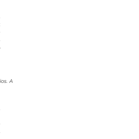
s
z
o
.
A
e
a
os. A
a
s
é
o
.
l