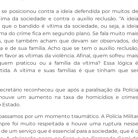
e posicionou contra a ideia defendida por muitos d
ima da sociedade e contra o auxílio reclusão. “A idei
que o bandido é vítima da sociedade, ou seja, a idei
ima do crime fica em segundo plano. Se fala muito mai
os, que também acham que devam ser observados, d
a e de sua família. Acho que se tem o auxílio reclusão
em favor as vítimas da violência. Afinal, quem sofreu mai
quem praticou ou a família da vítima? Essa lógica 
ida. A vítima e suas famílias é que tinham que se
ecretário reconheceu que após a paralisação da Políci
o, houve um aumento na taxa de homicídios e crime
o Estado.
passamos por um momento traumático. A Polícia Milita
mpre foi muito respeitada e houve uma ruptura ness
de um serviço que é essencial para a sociedade, que é 