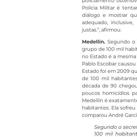
policiamento ostensi
Polícia Militar é tent
diálogo e mostrar qu
adequado, inclusive
justas.”, afirmou.
Medellín.
Segundo o s
grupo de 100 mil habit
no Estado é a mesma d
Pablo Escobar causou 
Estado foi em 2009 qu
de 100 mil habitantes
década de 90 chegou 
poucos homicídios pa
Medellín é exatamente 
habitantes. Ela sofre
comparou André Garci
Segundo o secret
100 mil habitant