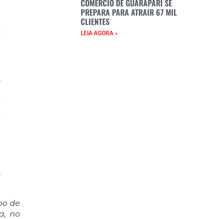
a
COMÉRCIO DE GUARAPARI SE
PREPARA PARA ATRAIR 67 MIL
e
CLIENTES
o
LEIA AGORA »
o
a
,
e
o
o
a
e
e
l
,
po de
a, no