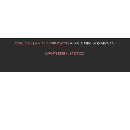
©2013-2026 | PORTAL 27 PUBLICAÇÕES
TODOS OS DIREITOS RESERVADOS.
SUPORTE DIGITAL E TÉCNICO: