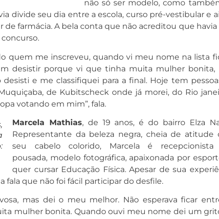
não só ser modelo, como també
via divide seu dia entre a escola, curso pré-vestibular e 
iar de farmácia. A bela conta que não acreditou que havia
 concurso.
o quem me inscreveu, quando vi meu nome na lista fi
em desistir porque vi que tinha muita mulher bonita,
desisti e me classifiquei para a final. Hoje tem pessoa
Muquiçaba, de Kubitscheck onde já morei, do Rio janei
pa votando em mim”, fala.
Marcela Mathias
, de 19 anos, é do bairro Elza Na
,
Representante da beleza negra, cheia de atitude
a
:
seu cabelo colorido, Marcela é recepcionist
pousada, modelo fotográfica, apaixonada por esport
quer cursar Educação Física. Apesar de sua experiê
 fala que não foi fácil participar do desfile.
rvosa, mas dei o meu melhor. Não esperava ficar entr
 muita mulher bonita. Quando ouvi meu nome dei um grit