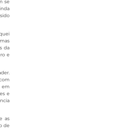
m se
ainda
 sido
quei
 mas
s da
ro e
der.
 com
a em
es e
ncia
e as
o de