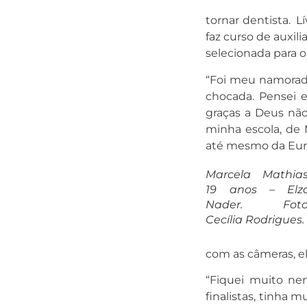
tornar dentista. Lí
faz curso de auxil
selecionada para o
“Foi meu namorad
chocada. Pensei 
graças a Deus não 
minha escola, de 
até mesmo da Euro
Marcela Mathias
19 anos – Elz
Nader. Foto
Cecília Rodrigues.
com as câmeras, ela
“Fiquei muito ne
finalistas, tinha