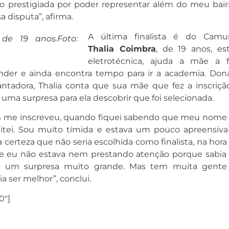
nto prestigiada por poder representar além do meu bairr
 disputa”, afirma.
A última finalista é do Camur
 de 19 anos.Foto:
Thalia Coimbra
, de 19 anos, es
eletrotécnica, ajuda a mãe a f
nder e ainda encontra tempo para ir a academia. Don
ntadora, Thalia conta que sua mãe que fez a inscriçã
 uma surpresa para ela descobrir que foi selecionada.
me inscreveu, quando fiquei sabendo que meu nome 
editei. Sou muito tímida e estava um pouco apreensiv
ha certeza que não seria escolhida como finalista, na hor
 eu não estava nem prestando atenção porque sabia
foi um surpresa muito grande. Mas tem muita gent
a ser melhor”, conclui.
0″]