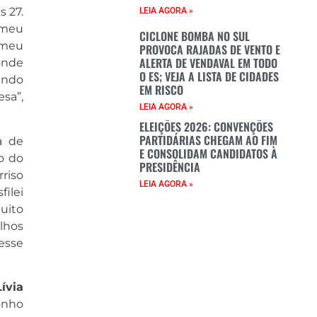
 27.
LEIA AGORA »
 meu
CICLONE BOMBA NO SUL
 meu
PROVOCA RAJADAS DE VENTO E
ALERTA DE VENDAVAL EM TODO
onde
O ES; VEJA A LISTA DE CIDADES
undo
EM RISCO
sa”,
LEIA AGORA »
ELEIÇÕES 2026: CONVENÇÕES
PARTIDÁRIAS CHEGAM AO FIM
a de
E CONSOLIDAM CANDIDATOS À
o do
PRESIDÊNCIA
riso
LEIA AGORA »
filei
uito
lhos
esse
Lívia
onho