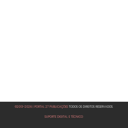
©2013-2026 | PORTAL 27 PUBLICAÇÕES
TODOS OS DIREITOS RESERVADOS.
SUPORTE DIGITAL E TÉCNICO: