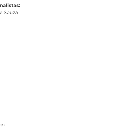
nalistas:
de Souza
o
go