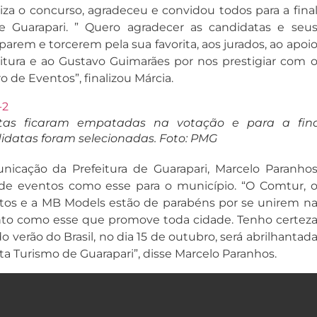
a o concurso, agradeceu e convidou todos para a fina
 Guarapari. ” Quero agradecer as candidatas e seu
parem e torcerem pela sua favorita, aos jurados, ao apoi
itura e ao Gustavo Guimarães por nos prestigiar com 
 de Eventos”, finalizou Márcia.
tas ficaram empatadas na votação e para a fin
idatas foram selecionadas. Foto: PMG
nicação da Prefeitura de Guarapari, Marcelo Paranho
 de eventos como esse para o município. “O Comtur, 
tos e a MB Models estão de parabéns por se unirem n
nto como esse que promove toda cidade. Tenho certez
do verão do Brasil, no dia 15 de outubro, será abrilhantad
a Turismo de Guarapari”, disse Marcelo Paranhos.