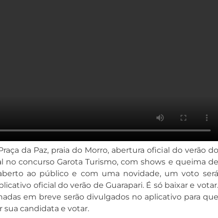
Praça da Paz, praia do Morro, abertura oficial do verão d
inal no concurso Garota Turismo, com shows e queima d
 aberto ao público e com uma novidade, um voto ser
licativo oficial do verão de Guarapari. É só baixar e votar
adas em breve serão divulgados no aplicativo para qu
 sua candidata e votar.