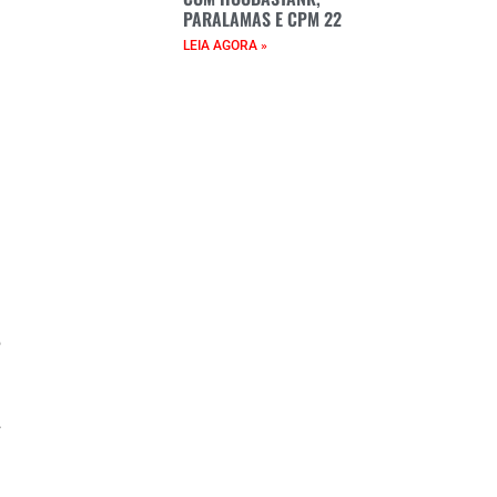
PARALAMAS E CPM 22
LEIA AGORA »
o
e
á
.
e