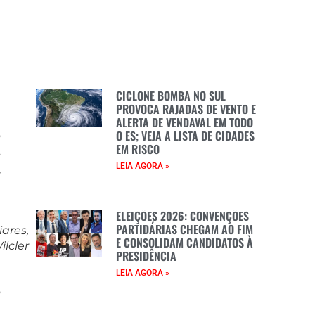
a
e
e
CICLONE BOMBA NO SUL
PROVOCA RAJADAS DE VENTO E
ALERTA DE VENDAVAL EM TODO
O ES; VEJA A LISTA DE CIDADES
o
EM RISCO
s
LEIA AGORA »
,
ELEIÇÕES 2026: CONVENÇÕES
PARTIDÁRIAS CHEGAM AO FIM
ares,
E CONSOLIDAM CANDIDATOS À
lcler
PRESIDÊNCIA
LEIA AGORA »
o
a