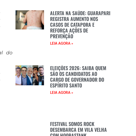
l
s
ALERTA NA SAÚDE: GUARAPARI
REGISTRA AUMENTO NOS
o
CASOS DE CATAPORA E
o
REFORÇA AÇÕES DE
PREVENÇÃO
LEIA AGORA »
al do
ELEIÇÕES 2026: SAIBA QUEM
s
SÃO OS CANDIDATOS AO
CARGO DE GOVERNADOR DO
o
ESPÍRITO SANTO
a
LEIA AGORA »
a
a
FESTIVAL SOMOS ROCK
DESEMBARCA EM VILA VELHA
COM HOOBASTANK,