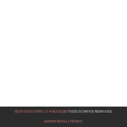
©2013-2026 | PORTAL 27 PUBLICAÇÕES
TODOS OS DIREITOS RESERVADOS.
SUPORTE DIGITAL E TÉCNICO: