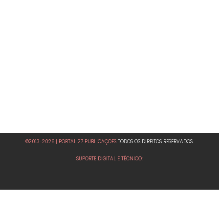
©2013-2026 | PORTAL 27 PUBLICAÇÕES
TODOS OS DIREITOS RESERVADOS.
SUPORTE DIGITAL E TÉCNICO: