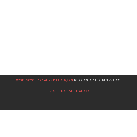
©2013-2026 | PORTAL 27 PUBLICAÇÕES
TODOS OS DIREITOS RESERVADOS.
SUPORTE DIGITAL E TÉCNICO: