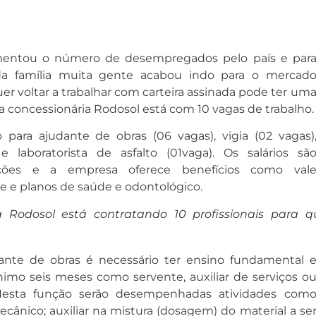
umentou o número de desempregados pelo país e par
a família muita gente acabou indo para o mercad
r voltar a trabalhar com carteira assinada pode ter um
a concessionária Rodosol está com 10 vagas de trabalho.
 para ajudante de obras (06 vagas), vigia (02 vagas)
e laboratorista de asfalto (01vaga). Os salários sã
ções e a empresa oferece benefícios como val
te e planos de saúde e odontológico.
a Rodosol está contratando 10 profissionais para q
ante de obras é necessário ter ensino fundamental 
imo seis meses como servente, auxiliar de serviços o
Nesta função serão desempenhadas atividades com
cânico; auxiliar na mistura (dosagem) do material a se