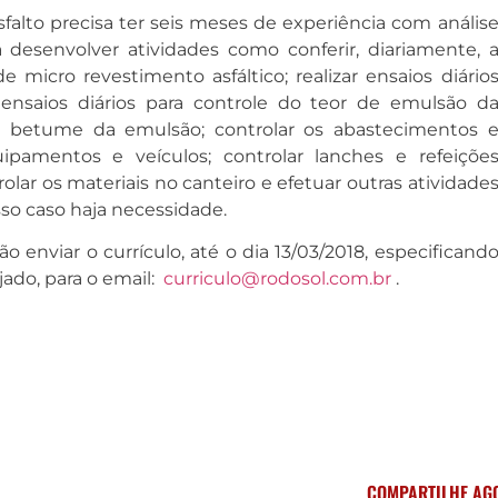
asfalto precisa ter seis meses de experiência com anális
sa desenvolver atividades como conferir, diariamente, 
 micro revestimento asfáltico; realizar ensaios diário
 ensaios diários para controle do teor de emulsão d
e betume da emulsão; controlar os abastecimentos 
uipamentos e veículos; controlar lanches e refeiçõe
rolar os materiais no canteiro e efetuar outras atividade
so caso haja necessidade.
o enviar o currículo, até o dia 13/03/2018, especificand
ado, para o email:
curriculo@rodosol.com.br
.
COMPARTILHE AG