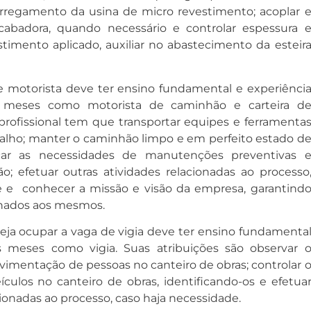
carregamento da usina de micro revestimento; acoplar 
abadora, quando necessário e controlar espessura 
stimento aplicado, auxiliar no abastecimento da esteir
e motorista deve ter ensino fundamental e experiênci
 meses como motorista de caminhão e carteira d
 profissional tem que transportar equipes e ferramenta
abalho; manter o caminhão limpo e em perfeito estado d
ficar as necessidades de manutenções preventivas 
o; efetuar outras atividades relacionadas ao processo
e e conhecer a missão e visão da empresa, garantind
hados aos mesmos.
seja ocupar a vaga de vigia deve ter ensino fundamenta
s meses como vigia. Suas atribuições são observar 
mentação de pessoas no canteiro de obras; controlar 
ículos no canteiro de obras, identificando-os e efetua
cionadas ao processo, caso haja necessidade.