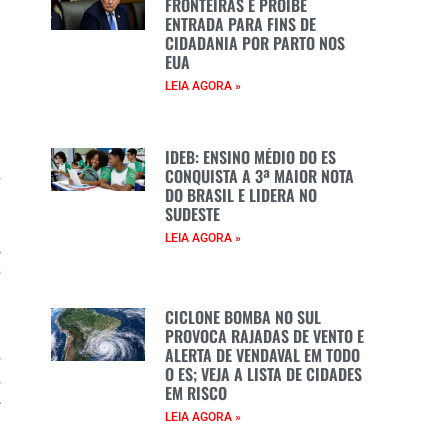
FRONTEIRAS E PROÍBE
e
ENTRADA PARA FINS DE
CIDADANIA POR PARTO NOS
e
EUA
a
LEIA AGORA »
a
e
IDEB: ENSINO MÉDIO DO ES
CONQUISTA A 3ª MAIOR NOTA
s
DO BRASIL E LIDERA NO
e
SUDESTE
e
LEIA AGORA »
,
o
CICLONE BOMBA NO SUL
PROVOCA RAJADAS DE VENTO E
l
ALERTA DE VENDAVAL EM TODO
o
O ES; VEJA A LISTA DE CIDADES
o
EM RISCO
r
LEIA AGORA »