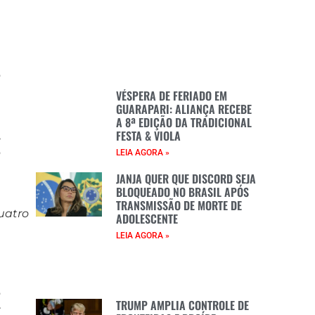
a
o
a
VÉSPERA DE FERIADO EM
GUARAPARI: ALIANÇA RECEBE
A 8ª EDIÇÃO DA TRADICIONAL
FESTA & VIOLA
,
o
LEIA AGORA »
e
JANJA QUER QUE DISCORD SEJA
BLOQUEADO NO BRASIL APÓS
TRANSMISSÃO DE MORTE DE
uatro
ADOLESCENTE
LEIA AGORA »
e
u
o
TRUMP AMPLIA CONTROLE DE
r