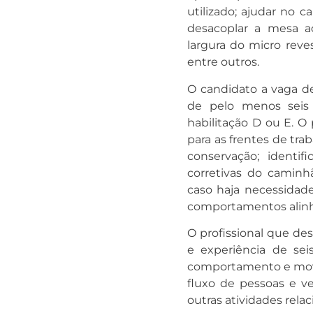
utilizado; ajudar no 
desacoplar a mesa ac
largura do micro reve
entre outros.
O candidato a vaga d
de pelo menos seis
habilitação D ou E. O
para as frentes de tr
conservação; identi
corretivas do caminhã
caso haja necessidad
comportamentos alin
O profissional que de
e experiência de sei
comportamento e movi
fluxo de pessoas e ve
outras atividades rela