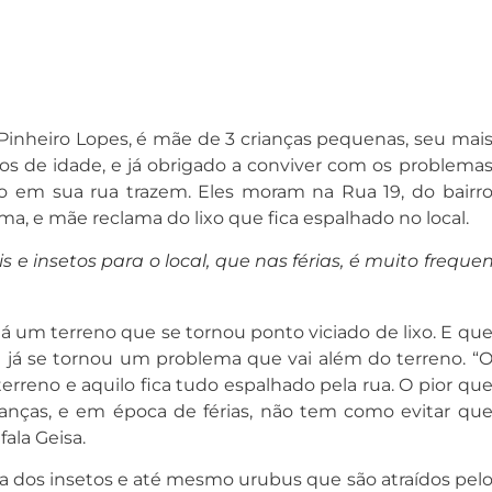
 Pinheiro Lopes, é mãe de 3 crianças pequenas, seu mai
s de idade, e já obrigado a conviver com os problema
o em sua rua trazem. Eles moram na Rua 19, do bairr
a, e mãe reclama do lixo que fica espalhado no local.
is e insetos para o local, que nas férias, é muito frequ
á um terreno que se tornou ponto viciado de lixo. E qu
 já se tornou um problema que vai além do terreno. “
 terreno e aquilo fica tudo espalhado pela rua. O pior qu
ianças, e em época de férias, não tem como evitar qu
fala Geisa.
a dos insetos e até mesmo urubus que são atraídos pel