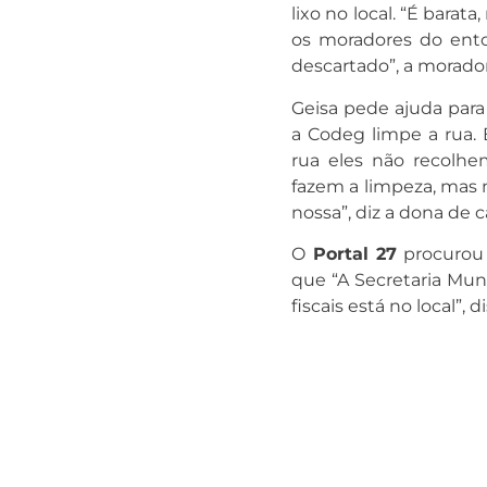
lixo no local. “É bara
os moradores do ento
descartado”, a morador
Geisa pede ajuda para
a Codeg limpe a rua. E
rua eles não recolhe
fazem a limpeza, mas 
nossa”, diz a dona de c
O
Portal 27
procurou 
que “A Secretaria Mun
fiscais está no local”, d