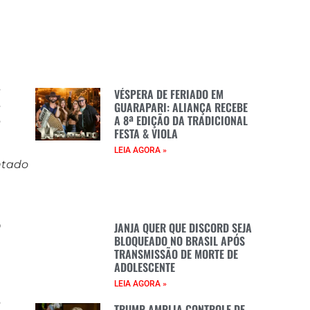
s
VÉSPERA DE FERIADO EM
s
GUARAPARI: ALIANÇA RECEBE
A 8ª EDIÇÃO DA TRADICIONAL
o
FESTA & VIOLA
LEIA AGORA »
entado
e
O
JANJA QUER QUE DISCORD SEJA
BLOQUEADO NO BRASIL APÓS
e
TRANSMISSÃO DE MORTE DE
e
ADOLESCENTE
LEIA AGORA »
o
TRUMP AMPLIA CONTROLE DE