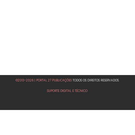
©2013-2026 | PORTAL 27 PUBLICAÇÕES
TODOS OS DIREITOS RESERVADOS.
SUPORTE DIGITAL E TÉCNICO: