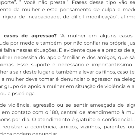
porte”. ” Você não presta!”. Frases desse tipo vão s
 mente da mulher e este pensamento de culpa e med
rígida de incapacidade, de difícil modificação”, afirm
 casos de agressão?
“A mulher em alguns casos
uda por medo e também por não confiar na própria just
 falha nessas situações. É evidente que ela precisa de 
ulher necessita do apoio familiar e dos amigos, que sã
ximas. Esse suporte é necessário e importantíssimo 
her a sair deste lugar e também a levar os filhos, caso t
 a mulher deve tomar é denunciar o agressor na deleg
r grupo de apoio a mulher em situação de violência e a
zou a psicóloga.
de violência, agressão ou se sentir ameaçada de al
r em contato com o 180, central de atendimento à mul
oras por dia. O atendimento é gratuito e confidencial. 
 registrar a ocorrência, amigos, vizinhos, parentes ou
idos podem denunciar.