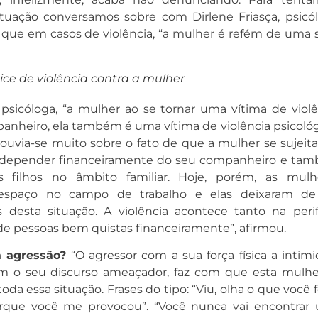
tuação conversamos sobre com Dirlene Friasça, psicól
que em casos de violência, “a mulher é refém de uma s
ce de violência contra a mulher
sicóloga, “a mulher ao se tornar uma vítima de violê
panheiro, ela também é uma vítima de violência psicológ
 ouvia-se muito sobre o fato de que a mulher se sujeita
or depender financeiramente do seu companheiro e ta
s filhos no âmbito familiar. Hoje, porém, as mulh
espaço no campo de trabalho e elas deixaram de
 desta situação. A violência acontece tanto na perife
de pessoas bem quistas financeiramente”, afirmou.
 agressão?
“O agressor com a sua força física a intimi
 o seu discurso ameaçador, faz com que esta mulhe
oda essa situação. Frases do tipo: “Viu, olha o que você 
porque você me provocou”. “Você nunca vai encontrar