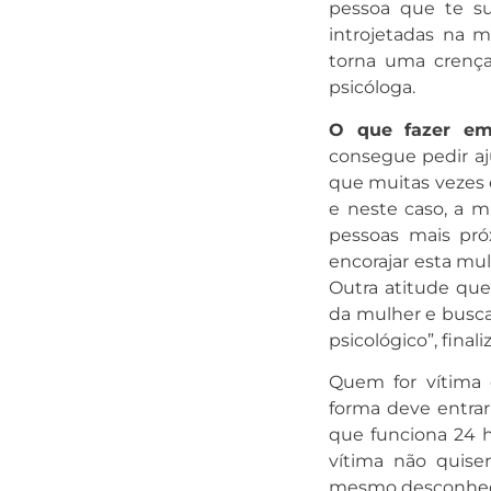
pessoa que te su
introjetadas na
torna uma crença 
psicóloga.
O que fazer em
consegue pedir aj
que muitas vezes é
e neste caso, a m
pessoas mais pró
encorajar esta mul
Outra atitude que
da mulher e busca
psicológico”, finali
Quem for vítima 
forma deve entra
que funciona 24 h
vítima não quiser
mesmo desconhec