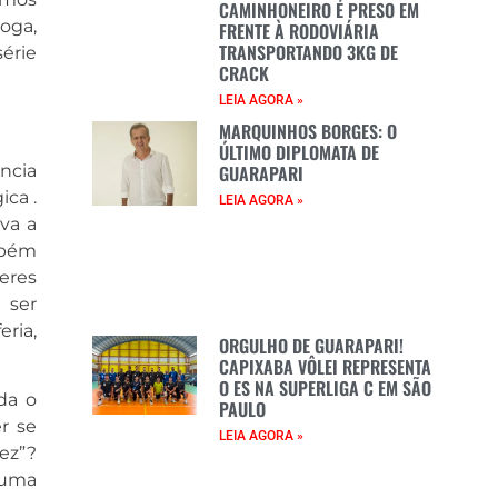
CAMINHONEIRO É PRESO EM
oga,
FRENTE À RODOVIÁRIA
TRANSPORTANDO 3KG DE
érie
CRACK
LEIA AGORA »
MARQUINHOS BORGES: O
ÚLTIMO DIPLOMATA DE
GUARAPARI
ncia
ica .
LEIA AGORA »
va a
mbém
eres
 ser
ria,
ORGULHO DE GUARAPARI!
CAPIXABA VÔLEI REPRESENTA
O ES NA SUPERLIGA C EM SÃO
da o
PAULO
r se
LEIA AGORA »
fez”?
 uma