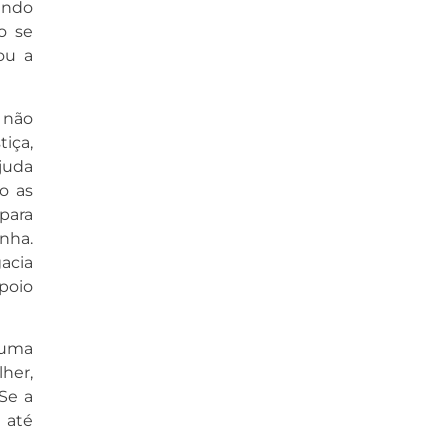
endo
o se
ou a
 não
iça,
ajuda
o as
para
enha.
acia
poio
guma
her,
Se a
 até