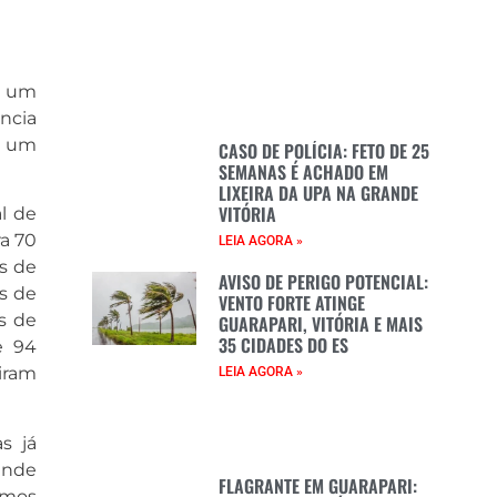
r um
ncia
e um
CASO DE POLÍCIA: FETO DE 25
SEMANAS É ACHADO EM
LIXEIRA DA UPA NA GRANDE
VITÓRIA
l de
ra 70
LEIA AGORA »
s de
AVISO DE PERIGO POTENCIAL:
s de
VENTO FORTE ATINGE
as de
GUARAPARI, VITÓRIA E MAIS
35 CIDADES DO ES
e 94
iram
LEIA AGORA »
s já
ande
FLAGRANTE EM GUARAPARI:
rmos