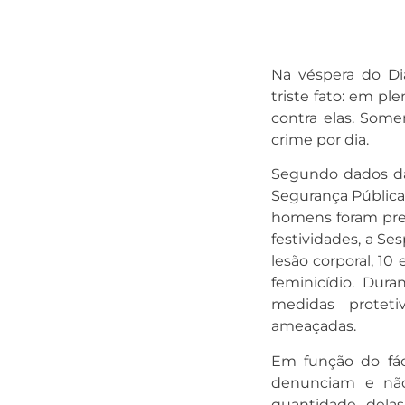
Na véspera do D
triste fato: em p
contra elas. Some
crime por dia.
Segundo dados da
Segurança Pública)
homens foram pres
festividades, a S
lesão corporal, 10
feminicídio. Dur
medidas proteti
ameaçadas.
Em função do fác
denunciam e não
quantidade delas