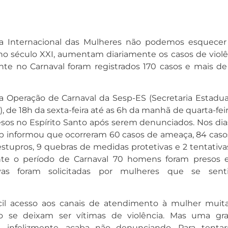
ia Internacional das Mulheres não podemos esquece
leno século XXI, aumentam diariamente os casos de violê
nte no Carnaval foram registrados 170 casos e mais d
 Operação de Carnaval da Sesp-ES (Secretaria Estadua
, de 18h da sexta-feira até as 6h da manhã de quarta-fei
os no Espírito Santo após serem denunciados. Nos dia
esp informou que ocorreram 60 casos de ameaça, 84 caso
 estupros, 9 quebras de medidas protetivas e 2 tentativ
ante o período de Carnaval 70 homens foram presos 
vas foram solicitadas por mulheres que se sent
il acesso aos canais de atendimento à mulher muita
 se deixam ser vítimas de violência. Mas uma gr
, infelizmente, acaba não denunciando. Para tenta