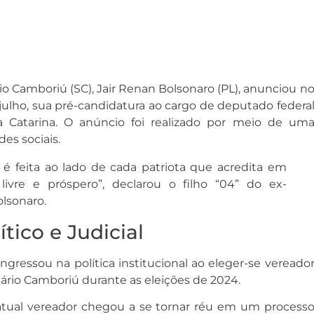
o Camboriú (SC), Jair Renan Bolsonaro (PL), anunciou n
julho, sua pré-candidatura ao cargo de deputado federa
 Catarina. O anúncio foi realizado por meio de um
es sociais.
é feita ao lado de cada patriota que acredita em
 livre e próspero”, declarou o filho “04” do ex-
olsonaro.
ítico e Judicial
ngressou na política institucional ao eleger-se vereado
ário Camboriú durante as eleições de 2024.
 atual vereador chegou a se tornar réu em um process