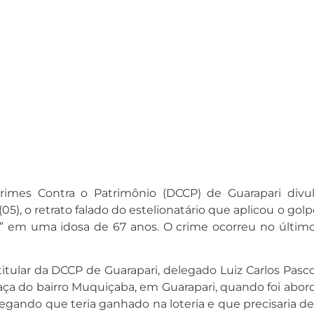
rimes Contra o Patrimônio (DCCP) de Guarapari divu
(05), o retrato falado do estelionatário que aplicou o gol
” em uma idosa de 67 anos. O crime ocorreu no último
.
tular da DCCP de Guarapari, delegado Luiz Carlos Pascoa
raça do bairro Muquiçaba, em Guarapari, quando foi abor
ando que teria ganhado na loteria e que precisaria de