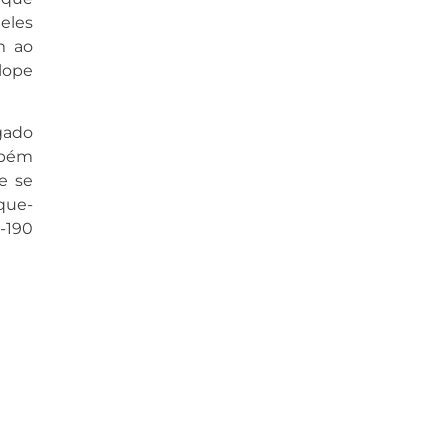
eles
m ao
lope
gado
mbém
e se
que-
-190