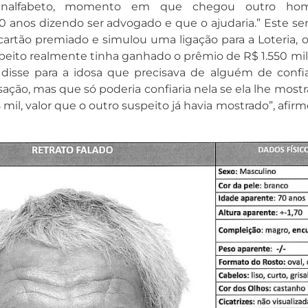
 analfabeto, momento em que chegou outro h
0 anos dizendo ser advogado e que o ajudaria.” Este se
artão premiado e simulou uma ligação para a Loteria, 
peito realmente tinha ganhado o prêmio de R$ 1.550 mil
 disse para a idosa que precisava de alguém de confi
nsação, mas que só poderia confiaria nela se ela lhe most
 mil, valor que o outro suspeito já havia mostrado”, afir