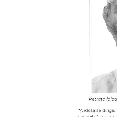
Retrato falad
“A idosa se dirig
suspeito”, disse 