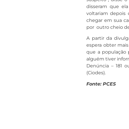
disseram que el
voltariam depois 
chegar em sua ca
por outro cheio de
A partir da divul
espera obter mais
que a população p
alguém tiver info
Denúncia – 181 o
(Ciodes).
Fonte: PCES